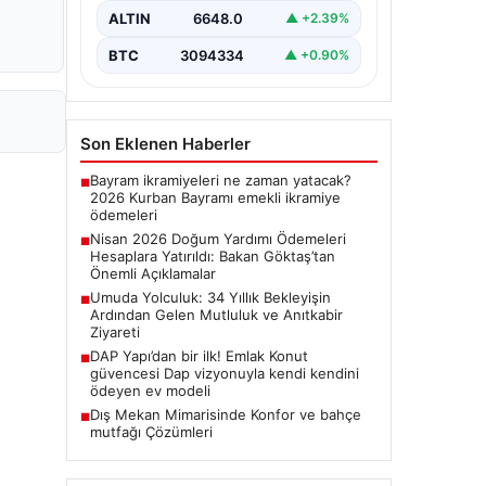
olma hayalini 34 yıl boyunca…
ALTIN
6648.0
▲ +2.39%
BTC
3094334
▲ +0.90%
Son Eklenen Haberler
Bayram ikramiyeleri ne zaman yatacak?
■
2026 Kurban Bayramı emekli ikramiye
ödemeleri
Nisan 2026 Doğum Yardımı Ödemeleri
■
Hesaplara Yatırıldı: Bakan Göktaş’tan
Önemli Açıklamalar
Umuda Yolculuk: 34 Yıllık Bekleyişin
■
Ardından Gelen Mutluluk ve Anıtkabir
Ziyareti
DAP Yapı’dan bir ilk! Emlak Konut
■
güvencesi Dap vizyonuyla kendi kendini
ödeyen ev modeli
Dış Mekan Mimarisinde Konfor ve bahçe
■
mutfağı Çözümleri