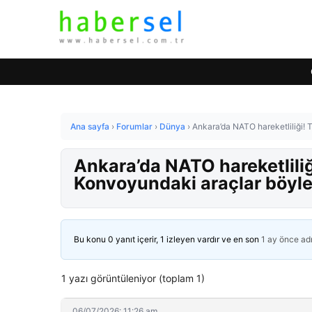
Ana sayfa
›
Forumlar
›
Dünya
›
Ankara’da NATO hareketliliği! 
Ankara’da NATO hareketliliğ
Konvoyundaki araçlar böyle
Bu konu 0 yanıt içerir, 1 izleyen vardır ve en son
1 ay önce
ad
1 yazı görüntüleniyor (toplam 1)
06/07/2026: 11:26 am