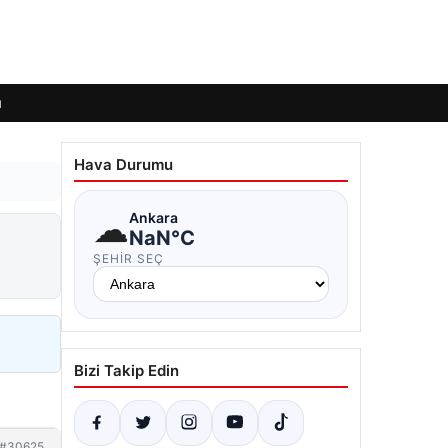
ı
Hava Durumu
☁
Ankara
NaN°C
ŞEHIR SEÇ
Bizi Takip Edin
#30625