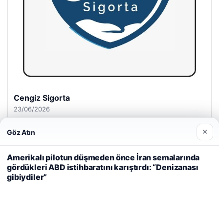
Cengiz Sigorta
23/06/2026
×
Göz Atın
Web sitemizi nasıl kullandığınızı daha iyi anlayabilmek,
deneyiminizi kişiselleştirmek ve geliştirmek amacıyla çerezler
Amerikalı pilotun düşmeden önce İran semalarında
kullanıyoruz.
Çerez Politikamız
gördükleri ABD istihbaratını karıştırdı: “Denizanası
gibiydiler”
Reddet
Kabul Et
© 2026 Habersel – Güncel Haberler
Yeminli Tercüme Bürosu
|
Malta Dil Okulu
|
lemagrup.com.tr