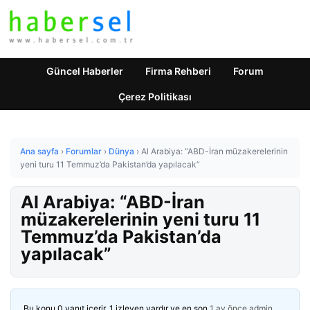
Güncel Haberler
Firma Rehberi
Forum
Çerez Politikası
Ana sayfa
›
Forumlar
›
Dünya
›
Al Arabiya: “ABD-İran müzakerelerinin
yeni turu 11 Temmuz’da Pakistan’da yapılacak”
Al Arabiya: “ABD-İran
müzakerelerinin yeni turu 11
Temmuz’da Pakistan’da
yapılacak”
Bu konu 0 yanıt içerir, 1 izleyen vardır ve en son
1 ay önce
admin