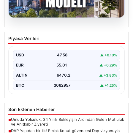
05.08.2026
DAP Yapı’dan bir ilk! Emlak Konut
Piyasa Verileri
güvencesi Dap vizyonuyla kendi
kendini ödeyen ev modeli
USD
47.58
▲ +0.10%
EUR
55.01
▲ +0.29%
ALTIN
6470.2
▲ +3.83%
BTC
3062957
▲ +1.25%
Son Eklenen Haberler
Umuda Yolculuk: 34 Yıllık Bekleyişin Ardından Gelen Mutluluk
■
ve Anıtkabir Ziyareti
DAP Yapı’dan bir ilk! Emlak Konut güvencesi Dap vizyonuyla
■