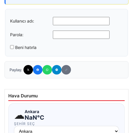
Kullanıcı adı:
Parola:
Beni hatırla
Paylaş:
Hava Durumu
☁
Ankara
NaN°C
ŞEHIR SEÇ