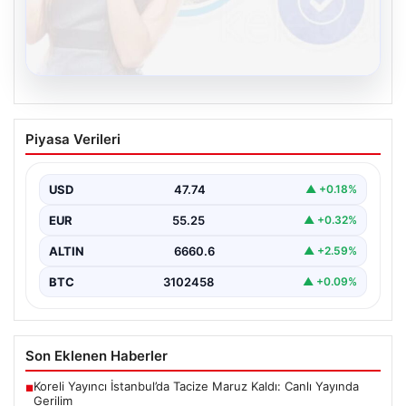
08.08.2026
Kelebek.Org İle Sanal İletişimin
Piyasa Verileri
Sertifikalı Adresi Ve Sohbet Deneyimi
İnternet ortamında bireylerin kaliteli bir şekilde bağlantı
sağlaması kritik bir önem taşımaktadır. Günümüzde
USD
47.74
▲ +0.18%
birçok…
EUR
55.25
▲ +0.32%
ALTIN
6660.6
▲ +2.59%
BTC
3102458
▲ +0.09%
Son Eklenen Haberler
Koreli Yayıncı İstanbul’da Tacize Maruz Kaldı: Canlı Yayında
■
Gerilim