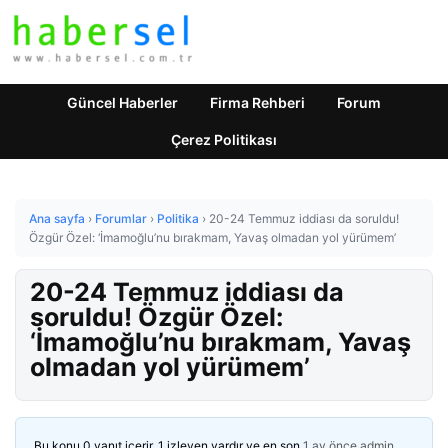
Güncel Haberler
Firma Rehberi
Forum
Çerez Politikası
Ana sayfa
›
Forumlar
›
Politika
›
20-24 Temmuz iddiası da soruldu!
Özgür Özel: ‘İmamoğlu’nu bırakmam, Yavaş olmadan yol yürümem’
20-24 Temmuz iddiası da
soruldu! Özgür Özel:
‘İmamoğlu’nu bırakmam, Yavaş
olmadan yol yürümem’
Bu konu 0 yanıt içerir, 1 izleyen vardır ve en son
1 ay önce
admin