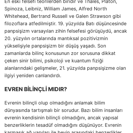
En eski felsefi teorilerden biridir ve Thales, Platon,
Spinoza, Leibniz, William James, Alfred North
Whitehead, Bertrand Russell ve Galen Strawson gibi
filozoflara atfedilmiştir. 19. yüzyılda Batı düşüncesinde
panpsişizm varsayılan zihin felsefesi görüşüydü, ancak
20. yüzyılın ortalarında mantıksal pozitivizmin
yükselişiyle panpsişizm bir düşüş yaşadı. Son
zamanlarda bilinç konusunun zor sorusuna dikkat
çeken sinir bilimi, psikoloji ve kuantum fiziği
alanlarındaki gelişmeler, 21. yüzyılda panpsişizme olan
ilgiyi yeniden canlandırdı.
EVREN BİLİNÇLİ MIDIR?
Evrenin bilinçli olup olmadığını anlamak bilim
dünyasında tartışmalı bir sorudur. Bazı bilim insanları
evrenin kendisinin bilinçli olmadığını, ancak yapısal
benzerliklerin tesadüf olmadığını düşünüyor. Evrenin
karmaşık ağ yapıları ile beyin arasındaki benzerlikler,