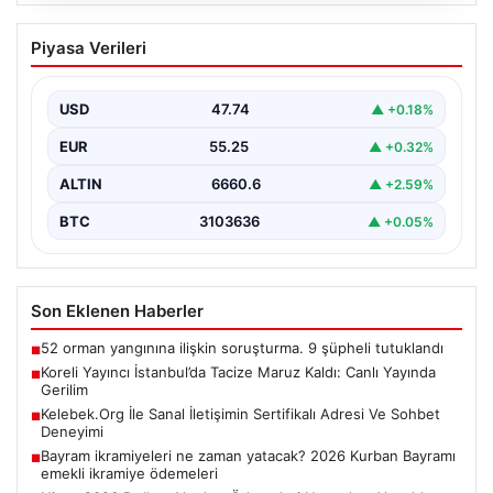
08.08.2026
Koreli Yayıncı İstanbul’da Tacize Maruz
Piyasa Verileri
Kaldı: Canlı Yayında Gerilim
İstanbul’un yoğun ve hareketli meydanlarından biri olan
Taksim’de, Güney Koreli tanınmış bir Kick yayıncısı,…
USD
47.74
▲ +0.18%
EUR
55.25
▲ +0.32%
ALTIN
6660.6
▲ +2.59%
BTC
3103636
▲ +0.05%
Son Eklenen Haberler
52 orman yangınına ilişkin soruşturma. 9 şüpheli tutuklandı
■
Koreli Yayıncı İstanbul’da Tacize Maruz Kaldı: Canlı Yayında
■
Gerilim
Kelebek.Org İle Sanal İletişimin Sertifikalı Adresi Ve Sohbet
■
Deneyimi
Bayram ikramiyeleri ne zaman yatacak? 2026 Kurban Bayramı
■
emekli ikramiye ödemeleri