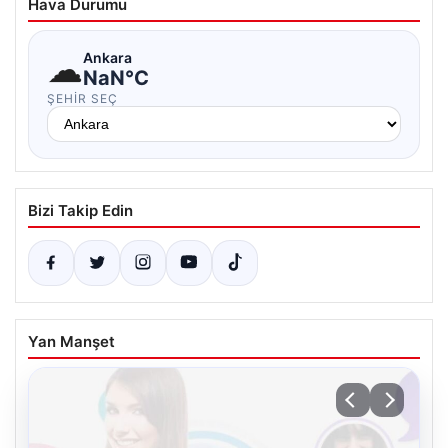
Hava Durumu
☁
Ankara
NaN°C
ŞEHIR SEÇ
Bizi Takip Edin
Yan Manşet