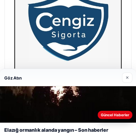
×
Göz Atın
Hastaş Beton
26/05/2026
Web sitemizi nasıl kullandığınızı daha iyi anlayabilmek,
Güncel Haberler
deneyiminizi kişiselleştirmek ve geliştirmek amacıyla çerezler
kullanıyoruz.
Çerez Politikamız
Elazığ ormanlık alanda yangın – Son haberler
Reddet
Kabul Et