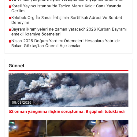
Koreli Yayıncı İstanbul’da Tacize Maruz Kaldı: Canlı Yayında
■
Gerilim
Kelebek.Org İle Sanal İletişimin Sertifikalı Adresi Ve Sohbet
■
Deneyimi
Bayram ikramiyeleri ne zaman yatacak? 2026 Kurban Bayramı
■
emekli ikramiye ödemeleri
Nisan 2026 Doğum Yardımı Ödemeleri Hesaplara Yatırıldı:
■
Bakan Göktaş’tan Önemli Açıklamalar
Güncel
09/08/2026
52 orman yangınına ilişkin soruşturma. 9 şüpheli tutuklandı