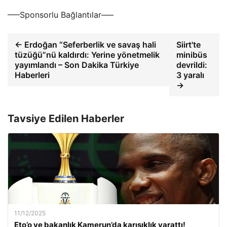
—–Sponsorlu Bağlantılar—–
← Erdoğan “Seferberlik ve savaş hali
Siirt'te
tüzüğü”nü kaldırdı: Yerine yönetmelik
minibüs
yayımlandı – Son Dakika Türkiye
devrildi:
Haberleri
3 yaralı
→
Tavsiye Edilen Haberler
11/12/2025
Eto’o ve bakanlık Kamerun’da karışıklık yarattı!