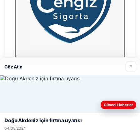
×
Göz Atın
Hastaş Beton
26/05/2026
Web sitemizi nasıl kullandığınızı daha iyi anlayabilmek,
Güncel Haberler
deneyiminizi kişiselleştirmek ve geliştirmek amacıyla çerezler
kullanıyoruz.
Çerez Politikamız
Doğu Akdeniz için fırtına uyarısı
Reddet
Kabul Et
04/05/2024
© 2026 Habersel – Güncel Haberler