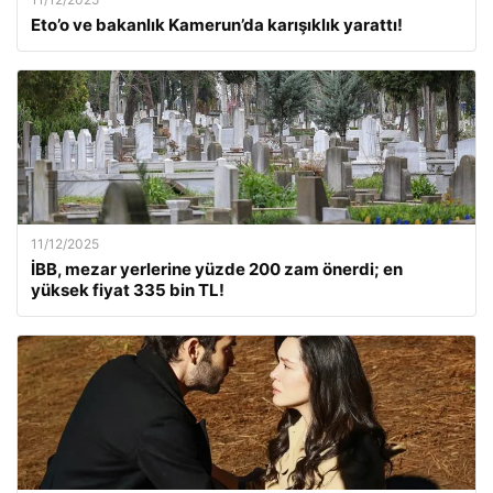
Eto’o ve bakanlık Kamerun’da karışıklık yarattı!
11/12/2025
İBB, mezar yerlerine yüzde 200 zam önerdi; en
yüksek fiyat 335 bin TL!