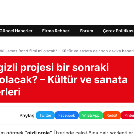
Güncel Haberler
Firma Rehberi
Forum
Çerez Politikas
raki James Bond filmi mi olacak? – Kültür ve sanata dair son dakika haberl
izli projesi bir sonraki
olacak? – Kültür ve sanata
rleri
Paylaş:
Twitter
Facebook
WhatsApp
Reddit
Pinte
ilm görmek
“gizli proje”
Üzerinde çalıştığına dair söylentiler