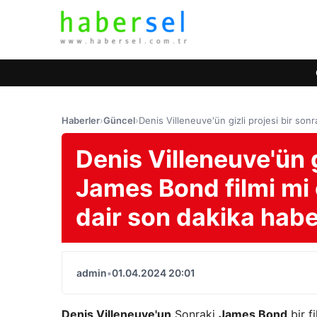
Haberler
›
Güncel
›
Denis Villeneuve'ün gizli projesi bir son
Denis Villeneuve'ün g
James Bond filmi mi 
dair son dakika habe
admin
•
01.04.2024 20:01
Denis Villeneuve'un
Sonraki
James Bond
bir f