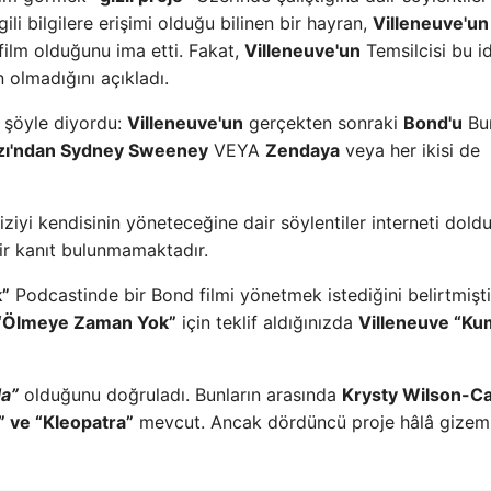
gili bilgilere erişimi olduğu bilinen bir hayran,
Villeneuve'un
film olduğunu ima etti. Fakat,
Villeneuve'un
Temsilcisi bu i
olmadığını açıkladı.
 şöyle diyordu:
Villeneuve'un
gerçekten sonraki
Bond'u
Bu
zı'ndan Sydney Sweeney
VEYA
Zendaya
veya her ikisi de
ziyi kendisinin yöneteceğine dair söylentiler interneti dold
 bir kanıt bulunmamaktadır.
k”
Podcastinde bir Bond filmi yönetmek istediğini belirtmişti
“Ölmeye Zaman Yok”
için teklif aldığınızda
Villeneuve “Ku
a”
olduğunu doğruladı. Bunların arasında
Krysty Wilson-Ca
” ve “Kleopatra”
mevcut. Ancak dördüncü proje hâlâ gizemi