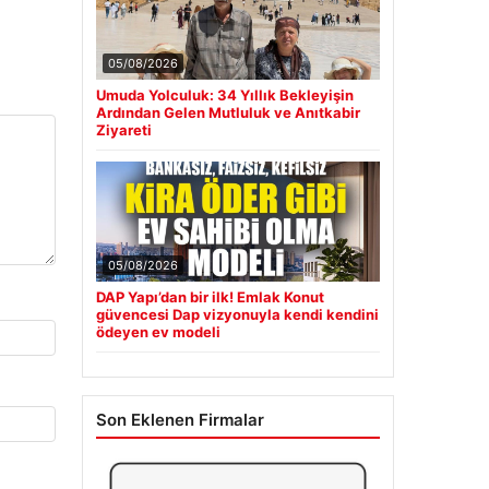
05/08/2026
Umuda Yolculuk: 34 Yıllık Bekleyişin
Ardından Gelen Mutluluk ve Anıtkabir
Ziyareti
05/08/2026
DAP Yapı’dan bir ilk! Emlak Konut
güvencesi Dap vizyonuyla kendi kendini
ödeyen ev modeli
Son Eklenen Firmalar