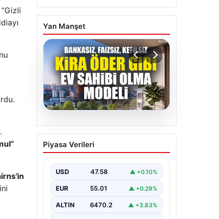
“Gizli
ddiayı
Yan Manşet
nu
urdu.
05.08.2026
.
DAP Yapı’dan bir ilk!
mul”
Piyasa Verileri
Emlak Konut güvencesi
Dap vizyonuyla kendi
kendini ödeyen ev
USD
47.58
▲ +0.10%
irns'in
modeli
ni
EUR
55.01
▲ +0.29%
ALTIN
6470.2
▲ +3.83%