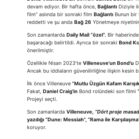
devam ediyor. Bir hafta önce,
Bağlantı
Diziyle il
film” aslında bir sonraki film
Bağlantı
Bunun bir 
reddetti ve şu anda
Bağ 26
Yönetmeye niyetinin 
Son zamanlarda
Daily Mail “özel”.
Bir haberinde
başaracağı belirtildi. Ayrıca bir sonraki
Bond Kı
önerilmiştir.
Özellikle Nisan 2023'te
Villeneuve'un Bond'u
Di
Ancak bu iddiaların güvenilirliğine ilişkin kesin
İlk önce Villeneuve
“Mutlu Üzgün ​​Kafam Karışı
Fakat,
Daniel Craig'in
Bond rolündeki son filmi
Projeyi seçti.
Son zamanlarda
Villeneuve,
“Dört proje masad
yazdığı “Dune: Messiah”, “Rama ile Karşılaşma
koruyor.