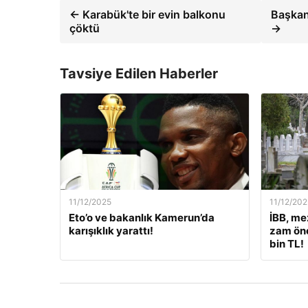
← Karabük'te bir evin balkonu
Başkan
çöktü
→
Tavsiye Edilen Haberler
11/12/2025
11/12/202
Eto’o ve bakanlık Kamerun’da
İBB, me
karışıklık yarattı!
zam öne
bin TL!