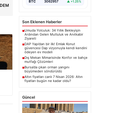
BTC
3062957
▲ +1.25%
ÜNDEM
Son Eklenen Haberler
Umuda Yolculuk: 34 Yıllık Bekleyişin
■
Ardından Gelen Mutluluk ve Anıtkabir
Ziyareti
DAP Yapı’dan bir ilk! Emlak Konut
■
güvencesi Dap vizyonuyla kendi kendini
ödeyen ev modeli
Dış Mekan Mimarisinde Konfor ve bahçe
■
mutfağı Çözümleri
Bursa’da çıkan orman yangını
■
büyümeden söndürüldü
Altın fiyatları canlı 7 Nisan 2026: Altın
■
fiyatları bugün ne kadar oldu?
Güncel