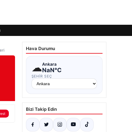
ı
Hava Durumu
eri
☁
Ankara
NaN°C
ŞEHIR SEÇ
Bizi Takip Edin
rest