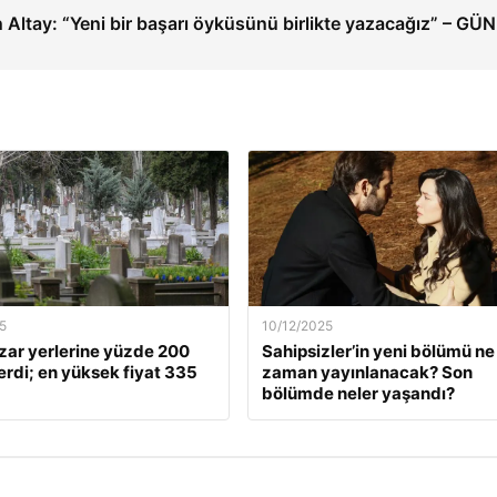
 Altay: “Yeni bir başarı öyküsünü birlikte yazacağız” – G
5
10/12/2025
zar yerlerine yüzde 200
Sahipsizler’in yeni bölümü ne
rdi; en yüksek fiyat 335
zaman yayınlanacak? Son
bölümde neler yaşandı?