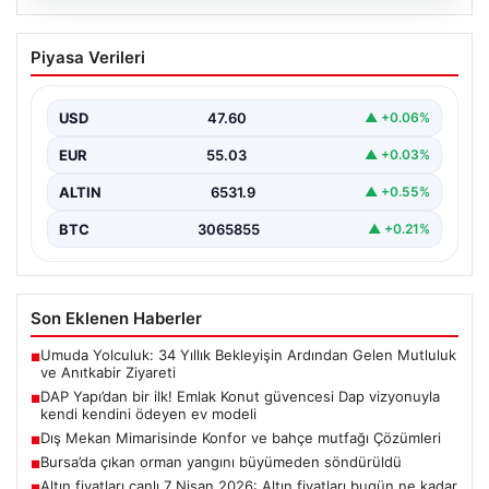
04.08.2026
Bursa’da çıkan orman yangını
Piyasa Verileri
büyümeden söndürüldü
USD
47.60
▲ +0.06%
EUR
55.03
▲ +0.03%
ALTIN
6531.9
▲ +0.55%
BTC
3065855
▲ +0.21%
Son Eklenen Haberler
Umuda Yolculuk: 34 Yıllık Bekleyişin Ardından Gelen Mutluluk
■
ve Anıtkabir Ziyareti
DAP Yapı’dan bir ilk! Emlak Konut güvencesi Dap vizyonuyla
■
kendi kendini ödeyen ev modeli
Dış Mekan Mimarisinde Konfor ve bahçe mutfağı Çözümleri
■
Bursa’da çıkan orman yangını büyümeden söndürüldü
■
Altın fiyatları canlı 7 Nisan 2026: Altın fiyatları bugün ne kadar
■