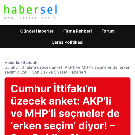
Güncel Haberler
Firma Rehberi
Forum
Çerez Politikası
Haberler
›
Güncel
›
Cumhur İttifakı’nı üzecek anket: AKP’li ve MHP’li seçmeler de ‘erken
seçim’ diyor! – Son Dakika Siyaset Haberleri
Cumhur İttifakı’nı
üzecek anket: AKP’li
ve MHP’li seçmeler de
‘erken seçim’ diyor! –