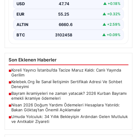
sağlaması kritik bir önem taşımaktadır. Günümüzde
USD
47.74
▲ +0.18%
birçok…
EUR
55.25
▲ +0.32%
ALTIN
6660.6
▲ +2.59%
BTC
3102458
▲ +0.09%
Son Eklenen Haberler
Koreli Yayıncı İstanbul’da Tacize Maruz Kaldı: Canlı Yayında
■
Gerilim
Kelebek.Org İle Sanal İletişimin Sertifikalı Adresi Ve Sohbet
■
Deneyimi
Bayram ikramiyeleri ne zaman yatacak? 2026 Kurban Bayramı
■
emekli ikramiye ödemeleri
Nisan 2026 Doğum Yardımı Ödemeleri Hesaplara Yatırıldı:
■
Bakan Göktaş’tan Önemli Açıklamalar
Umuda Yolculuk: 34 Yıllık Bekleyişin Ardından Gelen Mutluluk
■
ve Anıtkabir Ziyareti