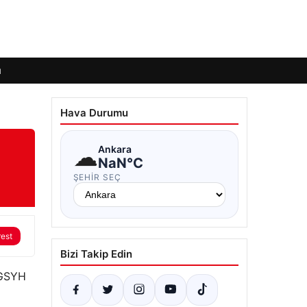
ı
Hava Durumu
☁
Ankara
NaN°C
ŞEHIR SEÇ
rest
Bizi Takip Edin
n GSYH