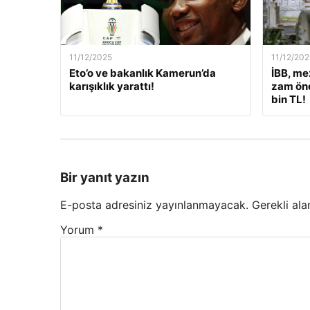
11/12/2025
11/12/202
Eto’o ve bakanlık Kamerun’da
İBB, me
karışıklık yarattı!
zam öne
bin TL!
Bir yanıt yazın
E-posta adresiniz yayınlanmayacak.
Gerekli ala
Yorum
*