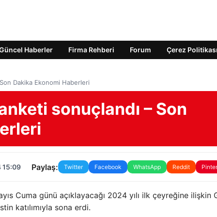
Güncel Haberler
Firma Rehberi
Forum
Çerez Politikas
 Son Dakika Ekonomi Haberleri
anketi sonuçlandı – Son
rleri
Paylaş:
 15:09
Twitter
Facebook
WhatsApp
Reddit
Pinte
Mayıs Cuma günü açıklayacağı 2024 yılı ilk çeyreğine ilişki
stin katılımıyla sona erdi.