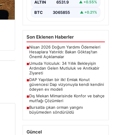
Zeynep Yıldırım çifti, evlat sahibi
ALTIN
6531.9
▲ +0.55%
olma hayalini 34 yıl boyunca…
BTC
3065855
▲ +0.21%
Son Eklenen Haberler
Nisan 2026 Doğum Yardımı Ödemeleri
■
Hesaplara Yatırıldı: Bakan Göktaş’tan
Önemli Açıklamalar
Umuda Yolculuk: 34 Yıllık Bekleyişin
■
Ardından Gelen Mutluluk ve Anıtkabir
Ziyareti
DAP Yapı’dan bir ilk! Emlak Konut
■
güvencesi Dap vizyonuyla kendi kendini
ödeyen ev modeli
Dış Mekan Mimarisinde Konfor ve bahçe
■
mutfağı Çözümleri
Bursa’da çıkan orman yangını
■
büyümeden söndürüldü
Güncel