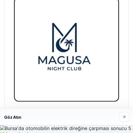
×
Göz Atın
Girne Night Club
01/05/2026