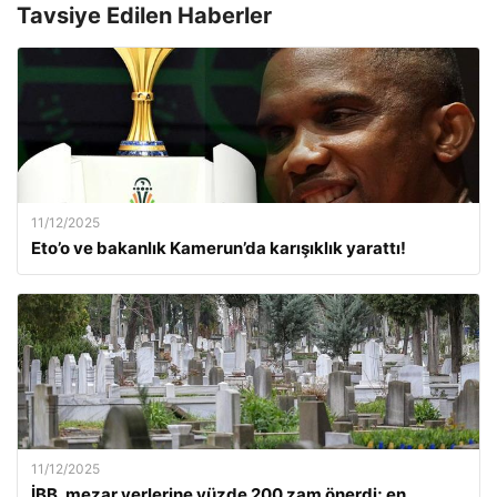
Tavsiye Edilen Haberler
11/12/2025
Eto’o ve bakanlık Kamerun’da karışıklık yarattı!
11/12/2025
İBB, mezar yerlerine yüzde 200 zam önerdi; en