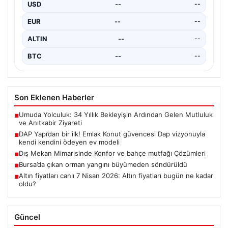
ilgili çeşitli davalara ev sahipliği yapan…
USD
--
--
EUR
--
--
ALTIN
--
--
BTC
--
--
Son Eklenen Haberler
Umuda Yolculuk: 34 Yıllık Bekleyişin Ardından Gelen Mutluluk
■
ve Anıtkabir Ziyareti
DAP Yapı’dan bir ilk! Emlak Konut güvencesi Dap vizyonuyla
■
kendi kendini ödeyen ev modeli
Dış Mekan Mimarisinde Konfor ve bahçe mutfağı Çözümleri
■
Bursa’da çıkan orman yangını büyümeden söndürüldü
■
Altın fiyatları canlı 7 Nisan 2026: Altın fiyatları bugün ne kadar
■
oldu?
Güncel