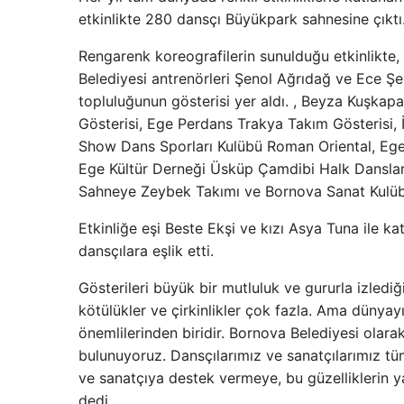
etkinlikte 280 dansçı Büyükpark sahnesine çıktı
Rengarenk koreografilerin sunulduğu etkinlikte,
Belediyesi antrenörleri Şenol Ağrıdağ ve Ece Şer
topluluğunun gösterisi yer aldı. , Beyza Kuşka
Gösterisi, Ege Perdans Trakya Takım Gösterisi,
Show Dans Sporları Kulübü Roman Oriental, Ege
Ege Kültür Derneği Üsküp Çamdibi Halk Dansları
Sahneye Zeybek Takımı ve Bornova Sanat Kulübü
Etkinliğe eşi Beste Ekşi ve kızı Asya Tuna ile 
dansçılara eşlik etti.
Gösterileri büyük bir mutluluk ve gururla izledi
kötülükler ve çirkinlikler çok fazla. Ama dünyay
önemlilerinden biridir. Bornova Belediyesi olara
bulunuyoruz. Dansçılarımız ve sanatçılarımız t
ve sanatçıya destek vermeye, bu güzelliklerin
dedi.