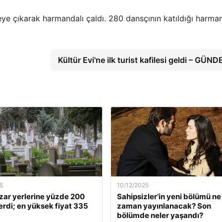
e çıkarak harmandalı çaldı. 280 dansçının katıldığı harman
Kültür Evi'ne ilk turist kafilesi geldi – GÜN
5
10/12/2025
zar yerlerine yüzde 200
Sahipsizler’in yeni bölümü ne
rdi; en yüksek fiyat 335
zaman yayınlanacak? Son
bölümde neler yaşandı?