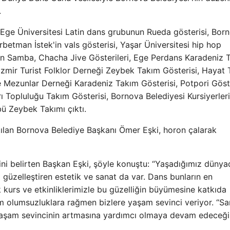
.
 Ege Üniversitesi Latin dans grubunun Rueda gösterisi, Bor
betman İstek'in vals gösterisi, Yaşar Üniversitesi hip hop
pan Samba, Chacha Jive Gösterileri, Ege Perdans Karadeniz 
 İzmir Turist Folklor Derneği Zeybek Takım Gösterisi, Hayat
 Mezunlar Derneği Karadeniz Takım Gösterisi, Potpori Göste
 Topluluğu Takım Gösterisi, Bornova Belediyesi Kursiyerleri
 Zeybek Takımı çıktı.
katılan Bornova Belediye Başkanı Ömer Eşki, horon çalarak
ğini belirten Başkan Eşki, şöyle konuştu: “Yaşadığımız düny
ı güzelleştiren estetik ve sanat da var. Dans bunların en
k kurs ve etkinliklerimizle bu güzelliğin büyümesine katkıda
üm olumsuzluklara rağmen bizlere yaşam sevinci veriyor. “S
 yaşam sevincinin artmasına yardımcı olmaya devam edeceği