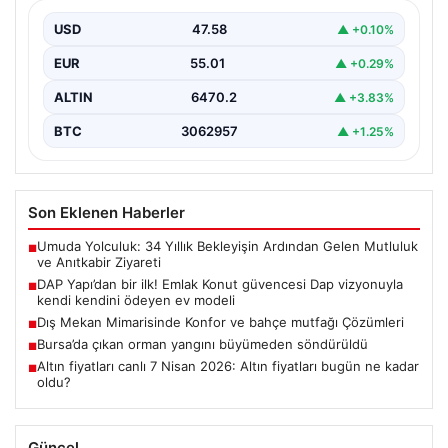
kendini ödeyen ev modeli
USD
47.58
▲ +0.10%
EUR
55.01
▲ +0.29%
ALTIN
6470.2
▲ +3.83%
BTC
3062957
▲ +1.25%
Son Eklenen Haberler
Umuda Yolculuk: 34 Yıllık Bekleyişin Ardından Gelen Mutluluk
■
ve Anıtkabir Ziyareti
DAP Yapı’dan bir ilk! Emlak Konut güvencesi Dap vizyonuyla
■
kendi kendini ödeyen ev modeli
Dış Mekan Mimarisinde Konfor ve bahçe mutfağı Çözümleri
■
Bursa’da çıkan orman yangını büyümeden söndürüldü
■
Altın fiyatları canlı 7 Nisan 2026: Altın fiyatları bugün ne kadar
■
oldu?
Güncel