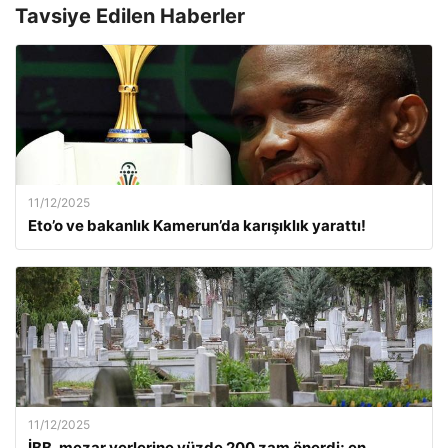
Tavsiye Edilen Haberler
11/12/2025
Eto’o ve bakanlık Kamerun’da karışıklık yarattı!
11/12/2025
İBB, mezar yerlerine yüzde 200 zam önerdi; en