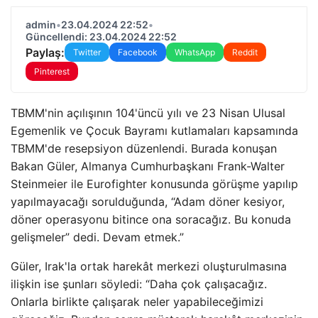
admin
•
23.04.2024 22:52
•
Güncellendi: 23.04.2024 22:52
Paylaş:
Twitter
Facebook
WhatsApp
Reddit
Pinterest
TBMM'nin açılışının 104'üncü yılı ve 23 Nisan Ulusal
Egemenlik ve Çocuk Bayramı kutlamaları kapsamında
TBMM'de resepsiyon düzenlendi. Burada konuşan
Bakan Güler, Almanya Cumhurbaşkanı Frank-Walter
Steinmeier ile Eurofighter konusunda görüşme yapılıp
yapılmayacağı sorulduğunda, “Adam döner kesiyor,
döner operasyonu bitince ona soracağız. Bu konuda
gelişmeler” dedi. Devam etmek.”
Güler, Irak'la ortak harekât merkezi oluşturulmasına
ilişkin ise şunları söyledi: “Daha çok çalışacağız.
Onlarla birlikte çalışarak neler yapabileceğimizi