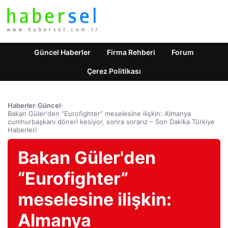
Güncel Haberler
Firma Rehberi
Forum
Çerez Politikası
Haberler
›
Güncel
›
Bakan Güler'den “Eurofighter” meselesine ilişkin: Almanya
cumhurbaşkanı döneri kesiyor, sonra sorarız – Son Dakika Türkiye
Haberleri
Bakan Güler'den
“Eurofighter”
meselesine ilişkin:
Almanya