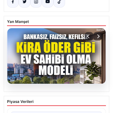
Yan Manşet
05.08.2026
DAP Yapı’dan bir ilk! Emlak Konut
Piyasa Verileri
güvencesi Dap vizyonuyla kendi
kendini ödeyen ev modeli