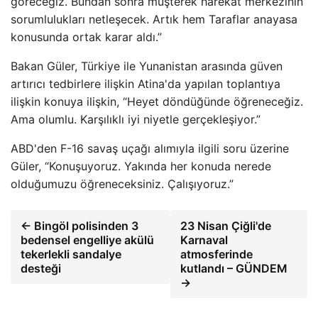
göreceğiz. Bundan sonra müşterek harekât merkezinin
sorumlulukları netleşecek. Artık hem Taraflar anayasa
konusunda ortak karar aldı.”
Bakan Güler, Türkiye ile Yunanistan arasında güven
artırıcı tedbirlere ilişkin Atina'da yapılan toplantıya
ilişkin konuya ilişkin, “Heyet döndüğünde öğreneceğiz.
Ama olumlu. Karşılıklı iyi niyetle gerçekleşiyor.”
ABD'den F-16 savaş uçağı alımıyla ilgili soru üzerine
Güler, “Konuşuyoruz. Yakında her konuda nerede
olduğumuzu öğreneceksiniz. Çalışıyoruz.”
← Bingöl polisinden 3
23 Nisan Çiğli'de
bedensel engelliye akülü
Karnaval
tekerlekli sandalye
atmosferinde
desteği
kutlandı – GÜNDEM
→