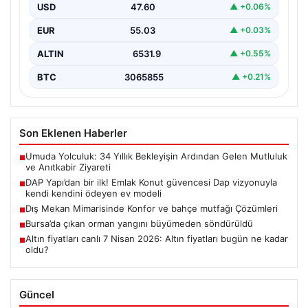
USD
47.60
▲ +0.06%
EUR
55.03
▲ +0.03%
ALTIN
6531.9
▲ +0.55%
BTC
3065855
▲ +0.21%
Son Eklenen Haberler
Umuda Yolculuk: 34 Yıllık Bekleyişin Ardından Gelen Mutluluk
■
ve Anıtkabir Ziyareti
DAP Yapı’dan bir ilk! Emlak Konut güvencesi Dap vizyonuyla
■
kendi kendini ödeyen ev modeli
Dış Mekan Mimarisinde Konfor ve bahçe mutfağı Çözümleri
■
Bursa’da çıkan orman yangını büyümeden söndürüldü
■
Altın fiyatları canlı 7 Nisan 2026: Altın fiyatları bugün ne kadar
■
oldu?
Güncel