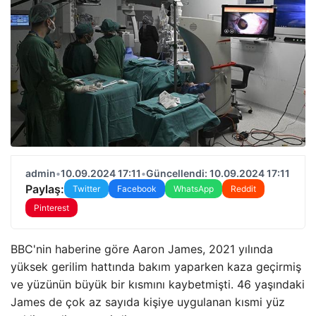
admin
•
10.09.2024 17:11
•
Güncellendi: 10.09.2024 17:11
Paylaş:
Twitter
Facebook
WhatsApp
Reddit
Pinterest
BBC'nin haberine göre Aaron James, 2021 yılında
yüksek gerilim hattında bakım yaparken kaza geçirmiş
ve yüzünün büyük bir kısmını kaybetmişti. 46 yaşındaki
James de çok az sayıda kişiye uygulanan kısmi yüz