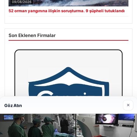
09/08/2026
52 orman yangınına ilişkin soruşturma. 9 şüpheli tutuklandı
Son Eklenen Firmalar
×
Göz Atın