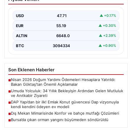
Ardından Gelen Mutluluk ve Anıtkabir
Ziyareti
USD
47.71
▲ +0.17%
Adıyaman’da yaşayan Abuzer ve Zeynep Yıldırım çifti,
evlat sahibi olma hayalini 34 yıl boyunca…
EUR
55.19
▲ +0.30%
ALTIN
6648.0
▲ +2.39%
BTC
3094334
▲ +0.90%
Son Eklenen Haberler
Nisan 2026 Doğum Yardımı Ödemeleri Hesaplara Yatırıldı:
■
Bakan Göktaş’tan Önemli Açıklamalar
Umuda Yolculuk: 34 Yıllık Bekleyişin Ardından Gelen Mutluluk
■
ve Anıtkabir Ziyareti
DAP Yapı’dan bir ilk! Emlak Konut güvencesi Dap vizyonuyla
■
kendi kendini ödeyen ev modeli
Dış Mekan Mimarisinde Konfor ve bahçe mutfağı Çözümleri
■
Bursa’da çıkan orman yangını büyümeden söndürüldü
■