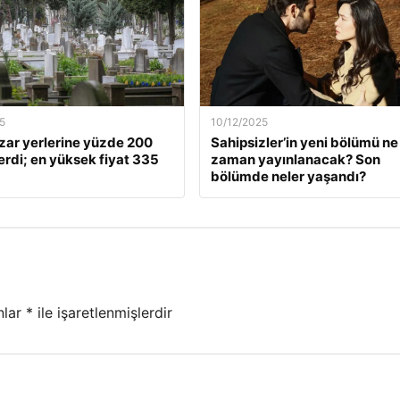
5
10/12/2025
zar yerlerine yüzde 200
Sahipsizler’in yeni bölümü ne
rdi; en yüksek fiyat 335
zaman yayınlanacak? Son
bölümde neler yaşandı?
nlar
*
ile işaretlenmişlerdir