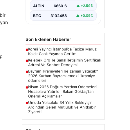
sağlaması kritik bir önem
ALTIN
6660.6
▲ +2.59%
taşımaktadır. Günümüzde birçok…
bir
BTC
3102458
▲ +0.09%
ayan
Son Eklenen Haberler
Koreli Yayıncı İstanbul’da Tacize Maruz
■
Kaldı: Canlı Yayında Gerilim
ip
Kelebek.Org İle Sanal İletişimin Sertifikalı
■
Adresi Ve Sohbet Deneyimi
Bayram ikramiyeleri ne zaman yatacak?
■
2026 Kurban Bayramı emekli ikramiye
ödemeleri
Nisan 2026 Doğum Yardımı Ödemeleri
■
Hesaplara Yatırıldı: Bakan Göktaş’tan
Önemli Açıklamalar
Umuda Yolculuk: 34 Yıllık Bekleyişin
■
Ardından Gelen Mutluluk ve Anıtkabir
Ziyareti