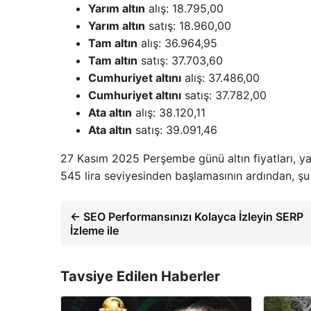
Yarım altın
alış: 18.795,00
Yarım altın
satış: 18.960,00
Tam altın
alış: 36.964,95
Tam altın
satış: 37.703,60
Cumhuriyet altını
alış: 37.486,00
Cumhuriyet altını
satış: 37.782,00
Ata altın
alış: 38.120,11
Ata altın
satış: 39.091,46
27 Kasım 2025 Perşembe günü altın fiyatları, yatı
545 lira seviyesinden başlamasının ardından, şu 
← SEO Performansınızı Kolayca İzleyin SERP
İzleme ile
Tavsiye Edilen Haberler