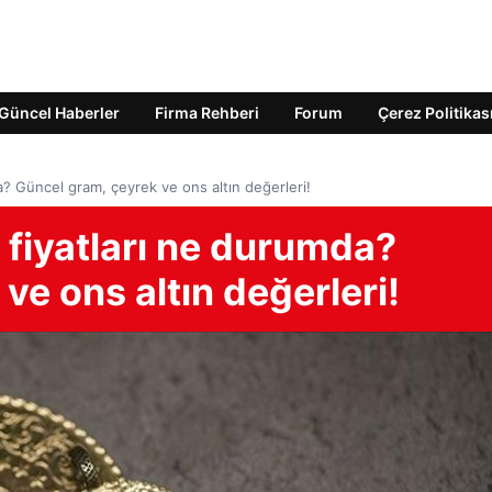
Güncel Haberler
Firma Rehberi
Forum
Çerez Politikas
a? Güncel gram, çeyrek ve ons altın değerleri!
 fiyatları ne durumda?
ve ons altın değerleri!