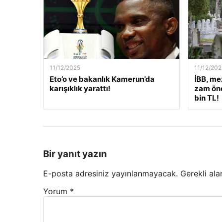
11/12/2025
11/12/202
Eto’o ve bakanlık Kamerun’da
İBB, me
karışıklık yarattı!
zam öne
bin TL!
Bir yanıt yazın
E-posta adresiniz yayınlanmayacak.
Gerekli ala
Yorum
*