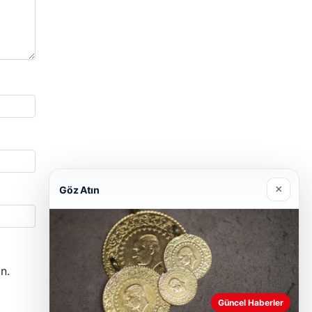
×
Göz Atın
n.
Güncel Haberler