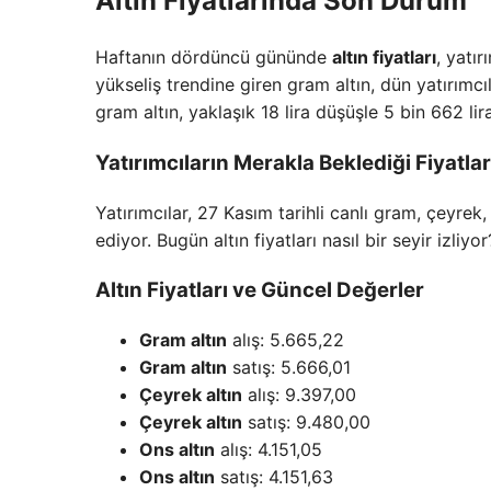
Altın Fiyatlarında Son Durum
Haftanın dördüncü gününde
altın fiyatları
, yatı
yükseliş trendine giren gram altın, dün yatırımcı
gram altın, yaklaşık 18 lira düşüşle 5 bin 662 li
Yatırımcıların Merakla Beklediği Fiyatlar
Yatırımcılar, 27 Kasım tarihli canlı gram, çeyrek
ediyor. Bugün altın fiyatları nasıl bir seyir izliyor
Altın Fiyatları ve Güncel Değerler
Gram altın
alış: 5.665,22
Gram altın
satış: 5.666,01
Çeyrek altın
alış: 9.397,00
Çeyrek altın
satış: 9.480,00
Ons altın
alış: 4.151,05
Ons altın
satış: 4.151,63