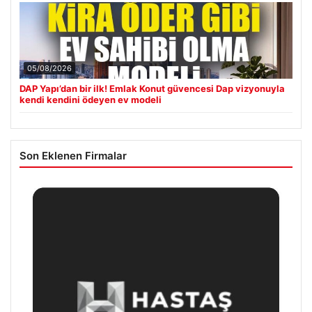
05/08/2026
DAP Yapı’dan bir ilk! Emlak Konut güvencesi Dap vizyonuyla
kendi kendini ödeyen ev modeli
Son Eklenen Firmalar