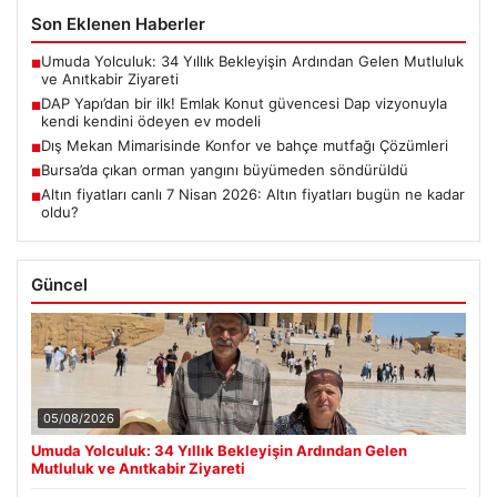
Son Eklenen Haberler
Umuda Yolculuk: 34 Yıllık Bekleyişin Ardından Gelen Mutluluk
■
ve Anıtkabir Ziyareti
DAP Yapı’dan bir ilk! Emlak Konut güvencesi Dap vizyonuyla
■
kendi kendini ödeyen ev modeli
Dış Mekan Mimarisinde Konfor ve bahçe mutfağı Çözümleri
■
Bursa’da çıkan orman yangını büyümeden söndürüldü
■
Altın fiyatları canlı 7 Nisan 2026: Altın fiyatları bugün ne kadar
■
oldu?
Güncel
05/08/2026
Umuda Yolculuk: 34 Yıllık Bekleyişin Ardından Gelen
Mutluluk ve Anıtkabir Ziyareti