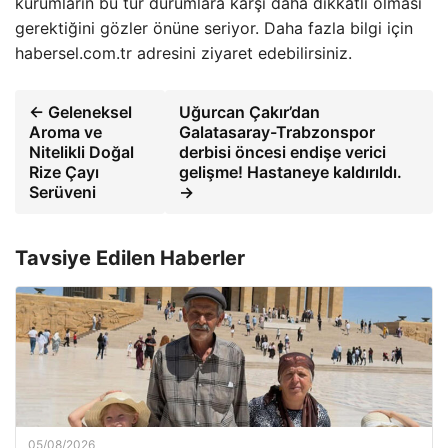
kurumların bu tür durumlara karşı daha dikkatli olması
gerektiğini gözler önüne seriyor. Daha fazla bilgi için
habersel.com.tr adresini ziyaret edebilirsiniz.
← Geleneksel
Uğurcan Çakır’dan
Aroma ve
Galatasaray-Trabzonspor
Nitelikli Doğal
derbisi öncesi endişe verici
Rize Çayı
gelişme! Hastaneye kaldırıldı.
Serüveni
→
Tavsiye Edilen Haberler
05/08/2026