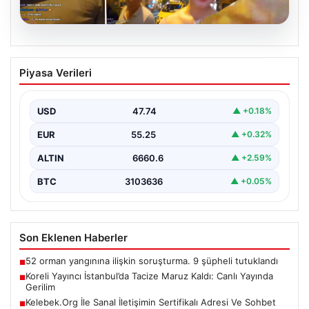
08.08.2026
Koreli Yayıncı İstanbul’da Tacize Maruz
Piyasa Verileri
Kaldı: Canlı Yayında Gerilim
İstanbul’un yoğun ve hareketli meydanlarından biri olan
Taksim’de, Güney Koreli tanınmış bir Kick yayıncısı,…
USD
47.74
▲ +0.18%
EUR
55.25
▲ +0.32%
ALTIN
6660.6
▲ +2.59%
BTC
3103636
▲ +0.05%
Son Eklenen Haberler
52 orman yangınına ilişkin soruşturma. 9 şüpheli tutuklandı
■
Koreli Yayıncı İstanbul’da Tacize Maruz Kaldı: Canlı Yayında
■
Gerilim
Kelebek.Org İle Sanal İletişimin Sertifikalı Adresi Ve Sohbet
■