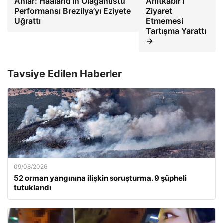
Anlar: Haaland’ın Olağanüstü
Anıtkabir’i
Performansı Brezilya’yı Eziyete
Ziyaret
Uğrattı
Etmemesi
Tartışma Yarattı
→
Tavsiye Edilen Haberler
09/08/2026
52 orman yangınına ilişkin soruşturma. 9 şüpheli
tutuklandı