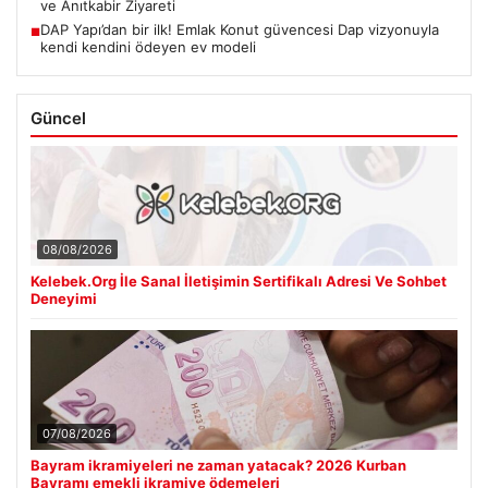
ve Anıtkabir Ziyareti
DAP Yapı’dan bir ilk! Emlak Konut güvencesi Dap vizyonuyla
■
kendi kendini ödeyen ev modeli
Güncel
08/08/2026
Kelebek.Org İle Sanal İletişimin Sertifikalı Adresi Ve Sohbet
Deneyimi
07/08/2026
Bayram ikramiyeleri ne zaman yatacak? 2026 Kurban
Bayramı emekli ikramiye ödemeleri