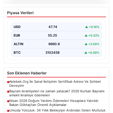
07.08.2026
Bayram ikramiyeleri ne zaman yatacak?
Piyasa Verileri
2026 Kurban Bayramı emekli ikramiye
ödemeleri
USD
47.74
▲ +0.18%
EUR
55.25
▲ +0.32%
ALTIN
6660.6
▲ +2.59%
BTC
3102458
▲ +0.09%
Son Eklenen Haberler
Kelebek.Org İle Sanal İletişimin Sertifikalı Adresi Ve Sohbet
■
Deneyimi
Bayram ikramiyeleri ne zaman yatacak? 2026 Kurban Bayramı
■
emekli ikramiye ödemeleri
Nisan 2026 Doğum Yardımı Ödemeleri Hesaplara Yatırıldı:
■
Bakan Göktaş’tan Önemli Açıklamalar
Umuda Yolculuk: 34 Yıllık Bekleyişin Ardından Gelen Mutluluk
■