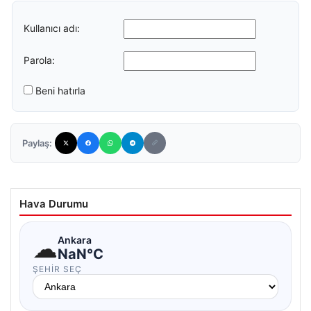
Kullanıcı adı:
Parola:
Beni hatırla
Paylaş:
Hava Durumu
☁
Ankara
NaN°C
ŞEHIR SEÇ