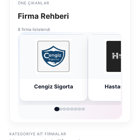
ÖNE ÇIKANLAR
Firma Rehberi
8 firma listelendi
orta
Hastaş Beton
Bulkoon Top
Ayakkabı
KATEGORIYE AIT FIRMALAR