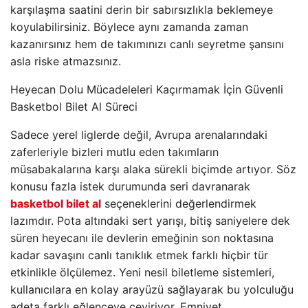
karşılaşma saatini derin bir sabırsızlıkla beklemeye
koyulabilirsiniz. Böylece aynı zamanda zaman
kazanırsınız hem de takımınızı canlı seyretme şansını
asla riske atmazsınız.
Heyecan Dolu Mücadeleleri Kaçırmamak İçin Güvenli
Basketbol Bilet Al Süreci
Sadece yerel liglerde değil, Avrupa arenalarındaki
zaferleriyle bizleri mutlu eden takımların
müsabakalarına karşı alaka sürekli biçimde artıyor. Söz
konusu fazla istek durumunda seri davranarak
basketbol bilet al
seçeneklerini değerlendirmek
lazımdır. Pota altındaki sert yarışı, bitiş saniyelere dek
süren heyecanı ile devlerin emeğinin son noktasına
kadar savaşını canlı tanıklık etmek farklı hiçbir tür
etkinlikle ölçülemez. Yeni nesil biletleme sistemleri,
kullanıcılara en kolay arayüzü sağlayarak bu yolculuğu
adeta farklı eğlenceye çeviriyor. Emniyet