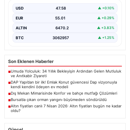
kendini ödeyen ev modeli
USD
47.58
▲ +0.10%
EUR
55.01
▲ +0.29%
ALTIN
6470.2
▲ +3.83%
BTC
3062957
▲ +1.25%
Son Eklenen Haberler
Umuda Yolculuk: 34 Yıllık Bekleyişin Ardından Gelen Mutluluk
■
ve Anıtkabir Ziyareti
DAP Yapı’dan bir ilk! Emlak Konut güvencesi Dap vizyonuyla
■
kendi kendini ödeyen ev modeli
Dış Mekan Mimarisinde Konfor ve bahçe mutfağı Çözümleri
■
Bursa’da çıkan orman yangını büyümeden söndürüldü
■
Altın fiyatları canlı 7 Nisan 2026: Altın fiyatları bugün ne kadar
■
oldu?
Güncel