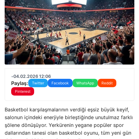
•
04.02.2026 12:06
Paylaş:
Twitter
Facebook
WhatsApp
Reddit
Pinterest
Basketbol karşılaşmalarının verdiği eşsiz büyük keyif,
salonun içindeki enerjiyle birleştiğinde unutulmaz farklı
şölene dönüşüyor. Yerkürenin yegane popüler spor
dallarından tanesi olan basketbol oyunu, tüm yeni gün