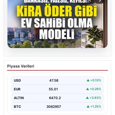
05.08.2026
DAP Yapı’dan bir ilk! Emlak Konut
Piyasa Verileri
güvencesi Dap vizyonuyla kendi
kendini ödeyen ev modeli
USD
47.58
▲ +0.10%
EUR
55.01
▲ +0.29%
ALTIN
6470.2
▲ +3.83%
BTC
3062957
▲ +1.25%